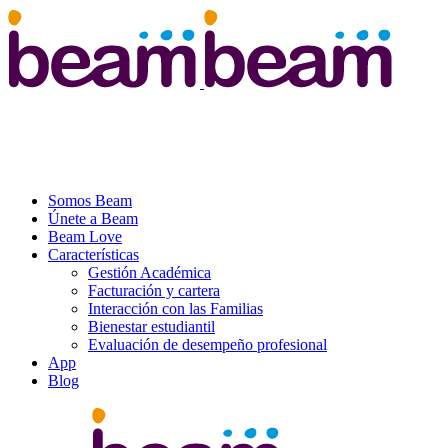
Somos Beam
Únete a Beam
Beam Love
Características
Gestión Académica
Facturación y cartera
Interacción con las Familias
Bienestar estudiantil
Evaluación de desempeño profesional
App
Blog