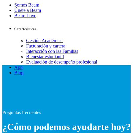
Somos Beam
Únete a Beam
Beam Love
Características
Gestión Académica
Facturación y cartera
Interacción con las Familias
Bienestar estudiantil
Evaluación de desempeño profesional
App
Blog
Preguntas frecuentes
¿Cómo podemos ayudarte hoy?