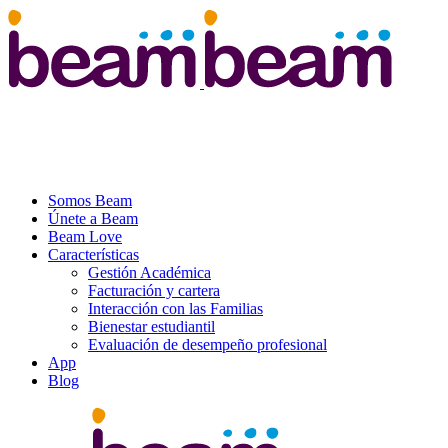
Somos Beam
Únete a Beam
Beam Love
Características
Gestión Académica
Facturación y cartera
Interacción con las Familias
Bienestar estudiantil
Evaluación de desempeño profesional
App
Blog