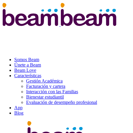
Somos Beam
Únete a Beam
Beam Love
Características
Gestión Académica
Facturación y cartera
Interacción con las Familias
Bienestar estudiantil
Evaluación de desempeño profesional
App
Blog